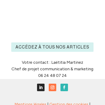
Comment rédiger une page service
immobilière claire, utile et persuasive
pour attirer des propriétaires, rassurer
vos prospects et générer des contacts.
ACCÉDEZ À TOUS NOS ARTICLES
Votre contact : Laëtitia Martinez
Chef de projet communication & marketing
06 24 48 07 24
Mentions légales
|
Gestion des cookies
|