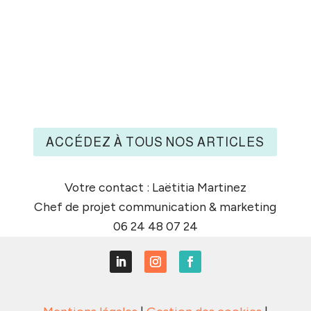
Guide de création d’un site connecté
immobilier : étapes, choix du logiciel,
SEO local et conseils pour convertir
vos visiteurs en contacts qualifiés.
ACCÉDEZ À TOUS NOS ARTICLES
Votre contact : Laëtitia Martinez
Chef de projet communication & marketing
06 24 48 07 24